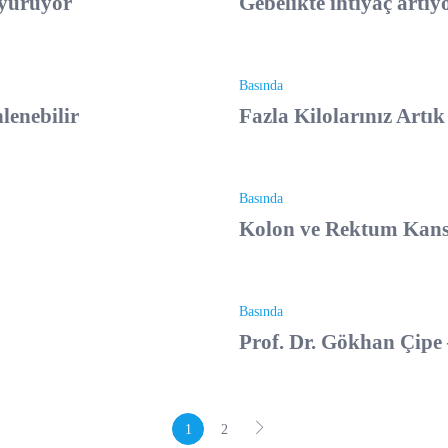
 yürüyor
Gebelikte ihtiyaç artıyo
Basında
lenebilir
Fazla Kilolarınız Artı
Basında
Kolon ve Rektum Kanse
Basında
Prof. Dr. Gökhan Çipe 
1
2