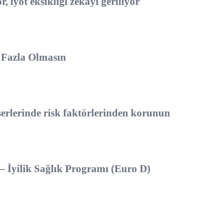
r, iyot eksikliği zekâyı geriliyor
k Fazla Olmasın
rlerinde risk faktörlerinden korunun
– İyilik Sağlık Programı (Euro D)