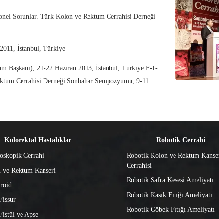
onel Sorunlar. Türk Kolon ve Rektum Cerrahisi Derneği
2011, İstanbul, Türkiye
um Başkanı), 21-22 Haziran 2013, İstanbul, Türkiye F-1-
 Rektum Cerrahisi Derneği Sonbahar Sempozyumu, 9-11
Kolorektal Hastalıklar
Robotik Cerrahi
oskopik Cerrahi
Robotik Kolon ve Rektum Kanse
Cerrahisi
 ve Rektum Kanseri
Robotik Safra Kesesi Ameliyatı
roid
Robotik Kasık Fıtığı Ameliyatı
Fissur
Robotik Göbek Fıtığı Ameliyatı
Fistül ve Apse