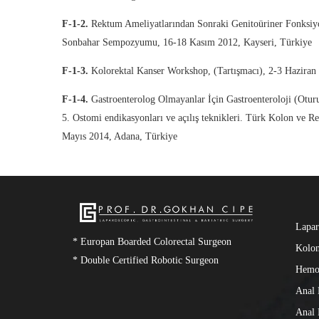
F-1-2.
Rektum Ameliyatlarından Sonraki Genitoüriner Fonksiy
Sonbahar Sempozyumu, 16-18 Kasım 2012, Kayseri, Türkiye
F-1-3.
Kolorektal Kanser Workshop, (Tartışmacı), 2-3 Haziran 
F-1-4.
Gastroenterolog Olmayanlar İçin Gastroenteroloji (Otur
5. Ostomi endikasyonları ve açılış teknikleri. Türk Kolon ve
Mayıs 2014, Adana, Türkiye
Lapar
* Europan Boarded Colorectal Surgeon
Kolon
* Double Certified Robotic Surgeon
Hemo
Anal 
Anal 