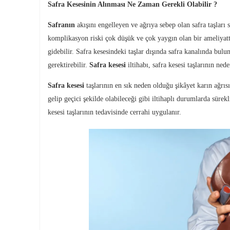
Safra Kesesinin Alınması Ne Zaman Gerekli Olabilir ?
Safranın
akışını engelleyen ve ağrıya sebep olan safra taşları 
komplikasyon riski çok düşük ve çok yaygın olan bir ameliyatt
gidebilir. Safra kesesindeki taşlar dışında safra kanalında bulun
gerektirebilir.
Safra kesesi
iltihabı, safra kesesi taşlarının ned
Safra kesesi
taşlarının en sık neden olduğu şikâyet karın ağrısıd
gelip geçici şekilde olabileceği gibi iltihaplı durumlarda süre
kesesi taşlarının tedavisinde cerrahi uygulanır.