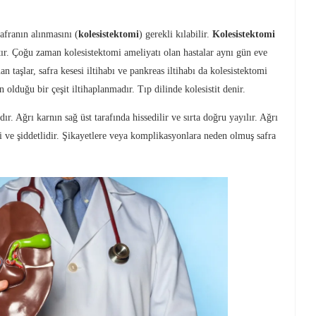
safranın alınmasını (
kolesistektomi
) gerekli kılabilir.
Kolesistektomi
ır. Çoğu zaman kolesistektomi ameliyatı olan hastalar aynı gün eve
an taşlar, safra kesesi iltihabı ve pankreas iltihabı da kolesistektomi
en olduğu bir çeşit iltihaplanmadır. Tıp dilinde kolesistit denir.
ır. Ağrı karnın sağ üst tarafında hissedilir ve sırta doğru yayılır. Ağrı
kli ve şiddetlidir. Şikayetlere veya komplikasyonlara neden olmuş safra