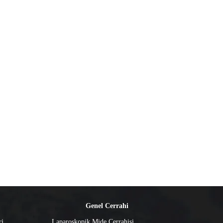
Genel Cerrahi
ri
Laparoskopik Mide Cerrahisi