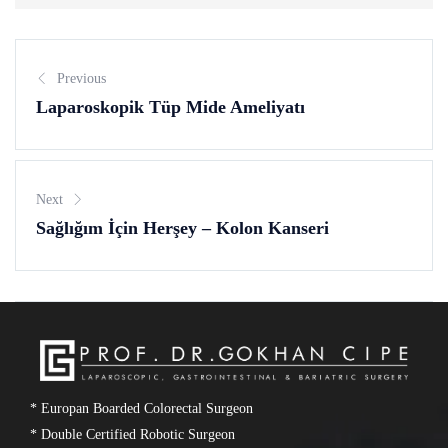
Previous
Laparoskopik Tüp Mide Ameliyatı
Next
Sağlığım İçin Herşey – Kolon Kanseri
* Europan Boarded Colorectal Surgeon
* Double Certified Robotic Surgeon